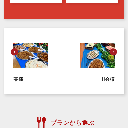
某様
II会様
プランから選ぶ