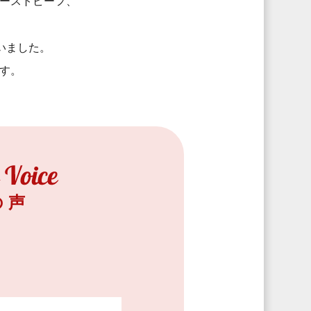
ーストビーフ、
いました。
す。
の声
！