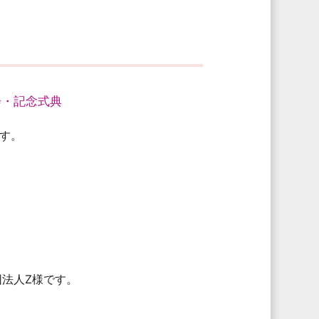
会・記念式典
す。
団法人Z様です。