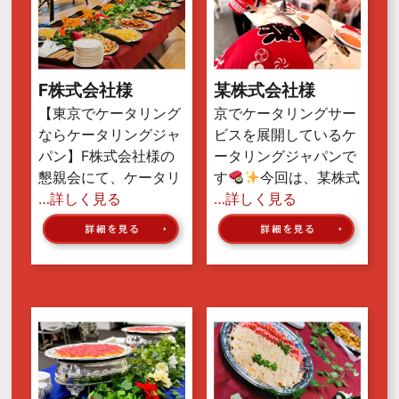
F株式会社様
某株式会社様
【東京でケータリング
京でケータリングサー
ならケータリングジャ
ビスを展開しているケ
パン】F株式会社様の
ータリングジャパンで
懇親会にて、ケータリ
す
今回は、某株式
…詳しく見る
…詳しく見る