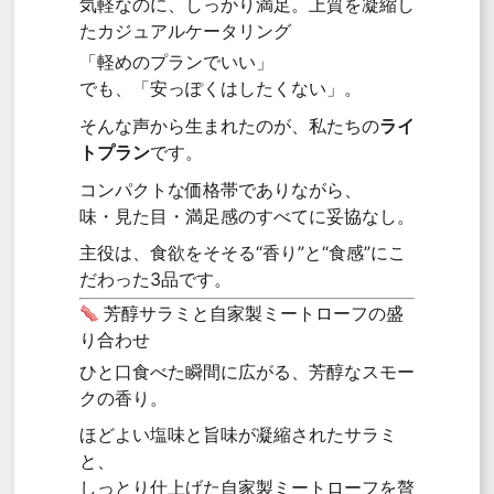
気軽なのに、しっかり満足。上質を凝縮し
たカジュアルケータリング
「軽めのプランでいい」
でも、「安っぽくはしたくない」。
そんな声から生まれたのが、私たちの
ライ
トプラン
です。
コンパクトな価格帯でありながら、
味・見た目・満足感のすべてに妥協なし。
主役は、食欲をそそる“香り”と“食感”にこ
だわった3品です。
芳醇サラミと自家製ミートローフの盛
り合わせ
ひと口食べた瞬間に広がる、芳醇なスモー
クの香り。
ほどよい塩味と旨味が凝縮されたサラミ
と、
しっとり仕上げた自家製ミートローフを贅