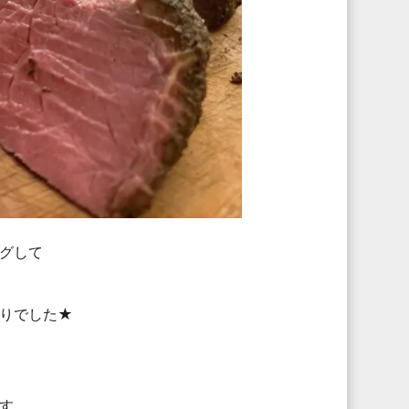
グして
りでした★
す。