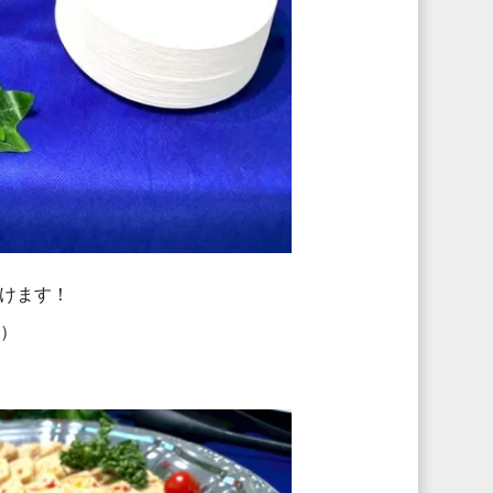
けます！
。）