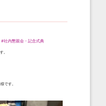
ト
#社内懇親会・記念式典
す。
社様です。