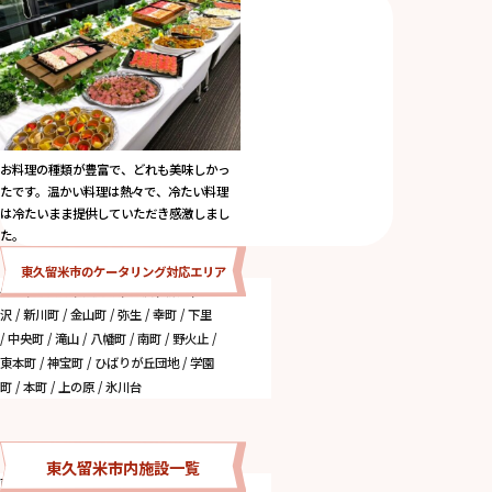
お料理の種類が豊富で、どれも美味しかっ
たです。温かい料理は熱々で、冷たい料理
は冷たいまま提供していただき感激しまし
た。
東久留米市のケータリング対応エリア
小山 / 浅間町 / 大門町 / 前沢 / 柳窪 / 南
沢 / 新川町 / 金山町 / 弥生 / 幸町 / 下里
/ 中央町 / 滝山 / 八幡町 / 南町 / 野火止 /
東本町 / 神宝町 / ひばりが丘団地 / 学園
町 / 本町 / 上の原 / 氷川台
東久留米市内施設一覧
市民プラザホール (ホール)