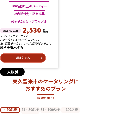
100名様以上のパーティー
社内懇親会・記念式典
結婚式2次会・ブライダル
2,530
円
全6品 / お1人様
(税込)
クラシックポテトサラダ
バター香るジューシークロワッサン
地中海風 チーズとオリーブの彩りピンチョス
続きを表示する
詳細を見る
人数別
東久留米市のケータリングに
おすすめのプラン
Recommend
～50名様
51～80名様
81～100名様
～300名様