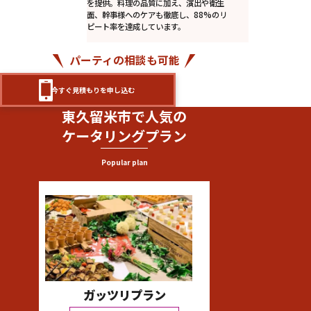
を提供。料理の品質に加え、演出や衛生
面、幹事様へのケアも徹底し、88%のリ
ピート率を達成しています。
パーティの相談も可能
今すぐ見積もりを申し込む
東久留米市で人気の
ケータリングプラン
Popular plan
ガッツリプラン