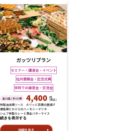
ガッツリプラン
セミナー・講演会・イベント
社内懇親会・記念式典
学校での謝恩会・交流会
4,400
円
全11品 / お1人様
(税込)
特製油淋鶏ソース カリッと若鶏の唐揚げ
燻香鶏とかぶらのハーモニーマリネ
シェフ特製カレーと黄金バターライス
続きを表示する
詳細を見る