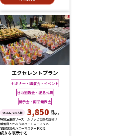
エクセレントプラン
セミナー・講演会・イベント
社内懇親会・記念式典
展示会・商品発表会
3,850
円
全11品 / お1人様
(税込)
特製油淋鶏ソース カリッと若鶏の唐揚げ
燻香鶏とかぶらのハーモニーマリネ
甘酢野菜のハニーマスタード和え
続きを表示する