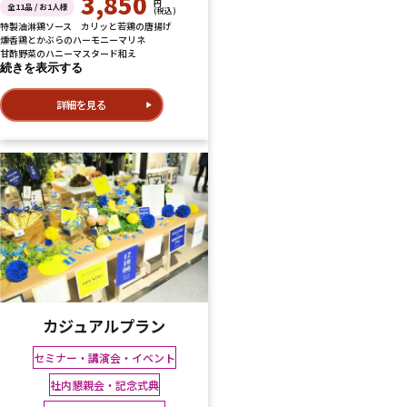
3,850
円
全11品 / お1人様
(税込)
特製油淋鶏ソース カリッと若鶏の唐揚げ
燻香鶏とかぶらのハーモニーマリネ
甘酢野菜のハニーマスタード和え
続きを表示する
詳細を見る
カジュアルプラン
セミナー・講演会・イベント
社内懇親会・記念式典