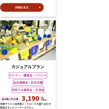
詳細を見る
カジュアルプラン
セミナー・講演会・イベント
社内懇親会・記念式典
学校での謝恩会・交流会
3,190
円
全10品 / お1人様
(税込)
芳醇サラミと自家製ミートローフの盛り合わせ
窯焼きタンドリーチーズチキン