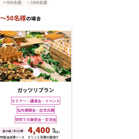
〜500名様
～1000名様
～50名様
の場合
ガッツリプラン
セミナー・講演会・イベント
社内懇親会・記念式典
学校での謝恩会・交流会
4,400
円
全11品 / お1人様
(税込)
特製油淋鶏ソース カリッと若鶏の唐揚げ