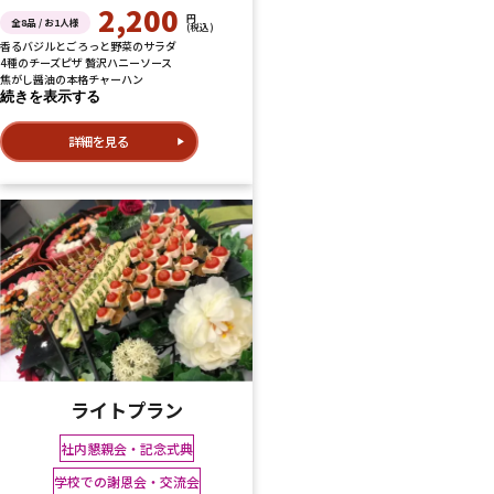
2,200
円
全8品 / お1人様
(税込)
香るバジルとごろっと野菜のサラダ
4種のチーズピザ 贅沢ハニーソース
焦がし醤油の本格チャーハン
続きを表示する
詳細を見る
ライトプラン
社内懇親会・記念式典
学校での謝恩会・交流会