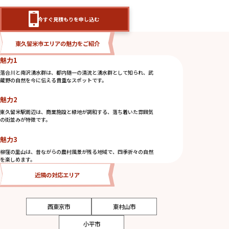
今すぐ見積もりを申し込む
東久留米市エリアの魅力をご紹介
魅力1
落合川と南沢湧水群は、都内随一の清流と湧水群として知られ、武
蔵野の自然を今に伝える貴重なスポットです。
魅力2
東久留米駅周辺は、商業施設と緑地が調和する、落ち着いた雰囲気
の街並みが特徴です。
魅力3
柳窪の里山は、昔ながらの農村風景が残る地域で、四季折々の自然
を楽しめます。
近隣の対応エリア
西東京市
東村山市
小平市