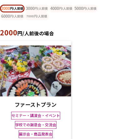
2000
3000
4000
5000
円/人前後
円/人前後
円/人前後
円/人前後
6000
円/人前後
円/人前後
7000
2000
円/人前後の場合
ファーストプラン
セミナー・講演会・イベント
学校での謝恩会・交流会
展示会・商品発表会