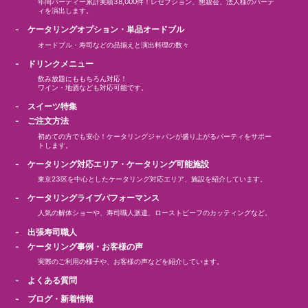
年間パーティー累計実績38,000件！レセプション、懇親会、法人様のパーテ
ィを演出します。
- ケータリングオプション・単品オードブル
オードブル・寿司などの品揃えと演出料理の数々
- ドリンクメニュー
飲み放題にももちろん対応！
ワイン・地酒なども対応可能です。
- スイーツ特集
- ご注文方法
初めての方でも安心！ケータリングジャパンが盛り上がるパーティをサポー
トします。
- ケータリング対応エリア・ケータリング可能施設
東京23区を中心としたケータリング対応エリア、施設を紹介しています。
- ケータリングライブパフォーマンス
人気の解体ショーや、寿司職人派遣、ローストビーフのカッティングなど。
- 出張寿司職人
- ケータリング事例・お客様の声
実際のご利用の様子や、お客様の声などを紹介しています。
- よくある質問
- ブログ・新着情報