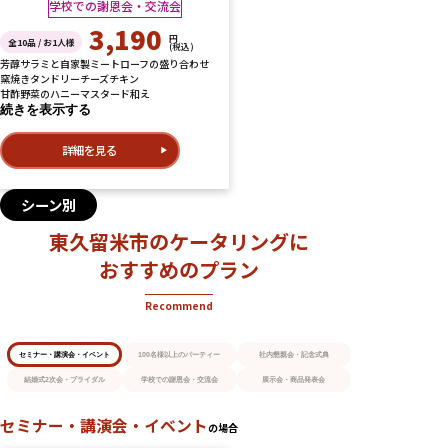
学校での謝恩会・交流会
3,190
円
全10品 / お1人様
(税込)
芳醇サラミと自家製ミートローフの盛り合わせ
窯焼きタンドリーチーズチキン
甘酢野菜のハニーマスタード和え
続きを表示する
詳細を見る
シーン別
東久留米市のケータリングに
おすすめのプラン
Recommend
セミナー・講演会・イベント
100名様以上のパーティー
社内懇親会・記念式典
結婚式2次会・ブライダル
学校での謝恩会・交流会
展示会・商品発表会
セミナー・講演会・イベント
の場合