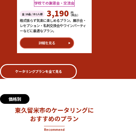
学校での謝恩会・交流会
3,190
円
全 10品 / お1人様
(税込)
格式張らず気楽に楽しめるプラン。展示会・
レセプション・名刺交換会やワインパーティ
ーなどに最適なプラン。
詳細を見る
ケータリングプランを全て見る
価格別
東久留米市のケータリングに
おすすめのプラン
Recommend