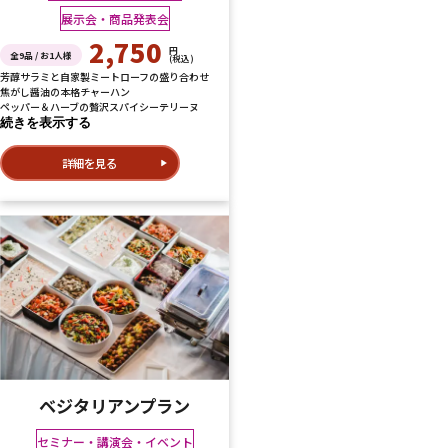
展示会・商品発表会
2,750
円
全9品 / お1人様
(税込)
芳醇サラミと自家製ミートローフの盛り合わせ
焦がし醤油の本格チャーハン
ペッパー＆ハーブの贅沢スパイシーテリーヌ
続きを表示する
詳細を見る
ベジタリアンプラン
セミナー・講演会・イベント