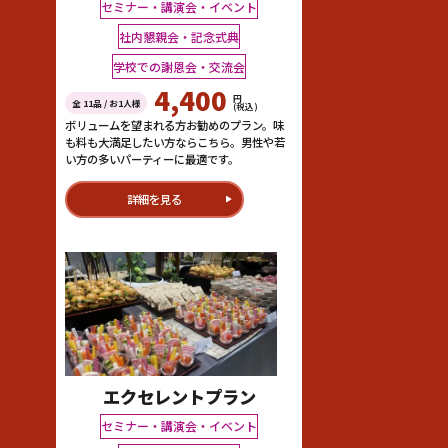
セミナー・講演会・イベント
社内懇親会・記念式典
学校での謝恩会・交流会
4,400
円
全 11品 / お1人様
(税込)
ボリュームを望まれる方お勧めのプラン。味
も料も大満足したい方ならこちら。男性や若
い方の多いパーティーに最適です。
詳細を見る
エクセレントプラン
セミナー・講演会・イベント