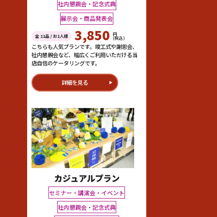
社内懇親会・記念式典
展示会・商品発表会
3,850
円
全 11品 / お1人様
(税込)
こちらも人気プランです。竣工式や謝恩会、
社内懇親会など、幅広くご利用いただける当
店自信のケータリングです。
詳細を見る
カジュアルプラン
セミナー・講演会・イベント
社内懇親会・記念式典