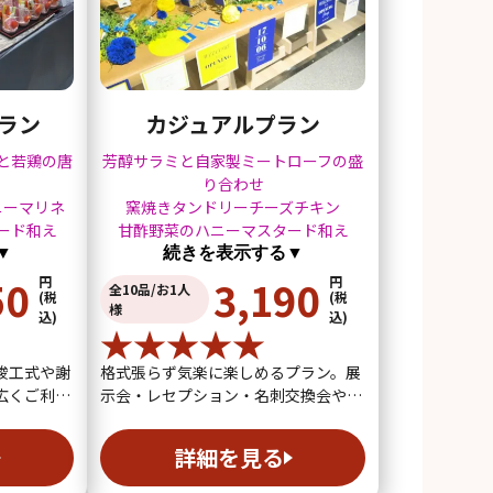
ラン
カジュアルプラン
と若鶏の唐
芳醇サラミと自家製ミートローフの盛
り合わせ
ニーマリネ
窯焼きタンドリーチーズチキン
ード和え
甘酢野菜のハニーマスタード和え
▼
続きを表示する▼
50
3,190
円
円
全10品/お1人
(税
(税
様
込)
込)
竣工式や謝
格式張らず気楽に楽しめるプラン。展
広くご利用
示会・レセプション・名刺交換会やワ
インパーティ...
詳細を見る