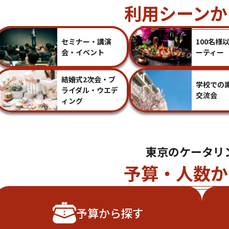
利用シーンか
セミナー・講演
100名様
会・イベント
ーティー
結婚式2次会・ブ
学校での
ライダル・ウエデ
交流会
ィング
東京のケータリ
予算・人数か
予算から探す