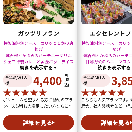
ガッツリプラン
エクセレントプ
特製油淋鶏ソース カリッと若鶏の唐
特製油淋鶏ソース カリッ
揚げ
揚げ
燻香鶏とかぶらのハーモニーマリネ
燻香鶏とかぶらのハーモ
シェフ特製カレーと黄金バターライス
甘酢野菜のハニーマスタ
続きを表示する▼
続きを表示する
4,400
3,8
円
全11品/お1人
全11品/お1人
(税
様
様
込)
ボリュームを望まれる方お勧めのプラ
こちらも人気プランです。
ン。味も料も大満足したい方ならこち
恩会、社内懇親会など、幅
ら。男性や若...
いただける当...
詳細を見る
詳細を見る