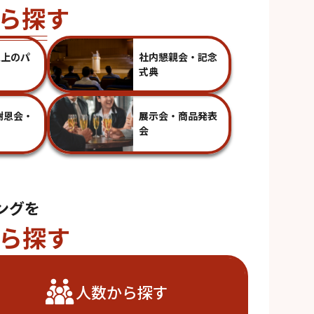
ら探す
以上のパ
社内懇親会・記念
式典
謝恩会・
展示会・商品発表
会
ングを
ら探す
人数から探す