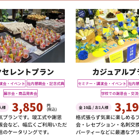
クセレントプラン
カジュアルプ
演会・イベント
社内懇親会・記念式典
セミナー・講演会・イベント
社内
展示会・商品発表会
学校での謝恩会・交流
3,850
3,1
円
1人様
全 10品 / お1人様
(税込)
気プランです。竣工式や謝恩
格式張らず気楽に楽しめる
親会など、幅広くご利用いただ
会・レセプション・名刺交
信のケータリングです。
パーティーなどに最適なプ