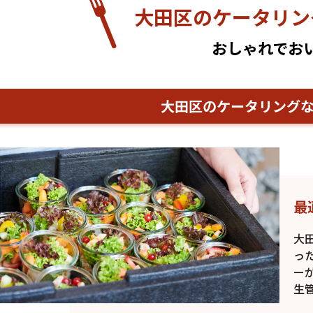
大田区のケータリン
おしゃれでお
大田区のケータリング
最
大
っ
ー
生