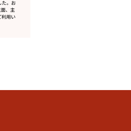
した。お
生面、主
ご利用い