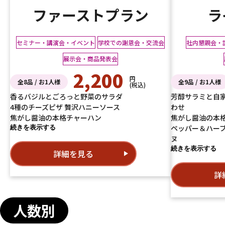
ファーストプラン
ラ
セミナー・講演会・イベント
学校での謝恩会・交流会
社内懇親会・
展示会・商品発表会
2,200
円
全8品 / お1人様
全9品 / お1人様
(税込)
香るバジルとごろっと野菜のサラダ
芳醇サラミと自
4種のチーズピザ 贅沢ハニーソース
わせ
焦がし醤油の本格チャーハン
焦がし醤油の本
ペッパー＆ハー
続きを表示する
ヌ
続きを表示する
詳細を見る
詳
人数別