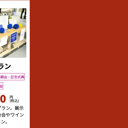
ラン
懇親会・記念式典
会
90
円
(税込)
プラン。展示
換会やワイン
ラン。