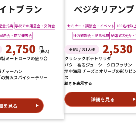
イトプラン
ベジタリアンプ
記念式典
学校での謝恩会・交流会
セミナー・講演会・イベント
100名様以
展示会・商品発表会
社内懇親会・記念式典
結婚式2次会・
2,750
2,530
円
全6品 / お1人様
(税込)
家製ミートローフの盛り合
クラシックポテトサラダ
バター香るジューシークロワッサン
格チャーハン
地中海風 チーズとオリーブの彩りピ
ブの贅沢スパイシーテリー
ス
続きを表示する
詳細を見る
細を見る