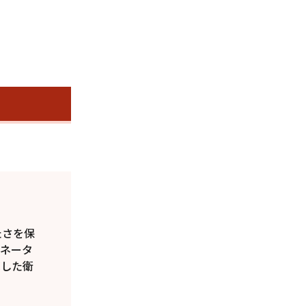
たさを保
ィネータ
底した衛