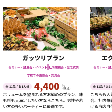
ガッツリプラン
エ
セミナー・講演会・イベント
社内懇親会・記念式典
セミナー・講
学校での謝恩会・交流会
4,400
円
全 11品 / お1人様
全 11品 / お
(税込)
ボリュームを望まれる方お勧めのプラン。味
こちらも人
も料も大満足したい方ならこちら。男性や若
会、社内懇
い方の多いパーティーに最適です。
ける当店自