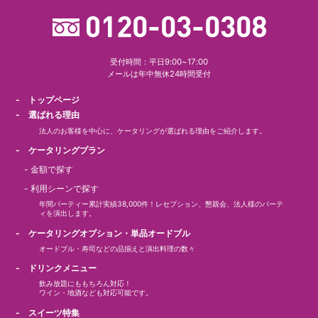
受付時間：平日9:00~17:00
メールは年中無休24時間受付
- トップページ
- 選ばれる理由
法人のお客様を中心に、ケータリングが選ばれる理由をご紹介します。
- ケータリングプラン
-
金額で探す
-
利用シーンで探す
年間パーティー累計実績38,000件！レセプション、懇親会、法人様のパーテ
ィを演出します。
- ケータリングオプション・単品オードブル
オードブル・寿司などの品揃えと演出料理の数々
- ドリンクメニュー
飲み放題にももちろん対応！
ワイン・地酒なども対応可能です。
- スイーツ特集