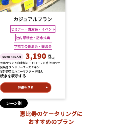
カジュアルプラン
セミナー・講演会・イベント
社内懇親会・記念式典
学校での謝恩会・交流会
3,190
円
全10品 / お1人様
(税込)
芳醇サラミと自家製ミートローフの盛り合わせ
窯焼きタンドリーチーズチキン
甘酢野菜のハニーマスタード和え
続きを表示する
詳細を見る
シーン別
恵比寿のケータリングに
おすすめのプラン