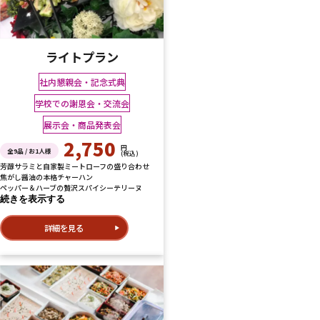
ライトプラン
社内懇親会・記念式典
学校での謝恩会・交流会
展示会・商品発表会
2,750
円
全9品 / お1人様
(税込)
芳醇サラミと自家製ミートローフの盛り合わせ
焦がし醤油の本格チャーハン
ペッパー＆ハーブの贅沢スパイシーテリーヌ
続きを表示する
詳細を見る