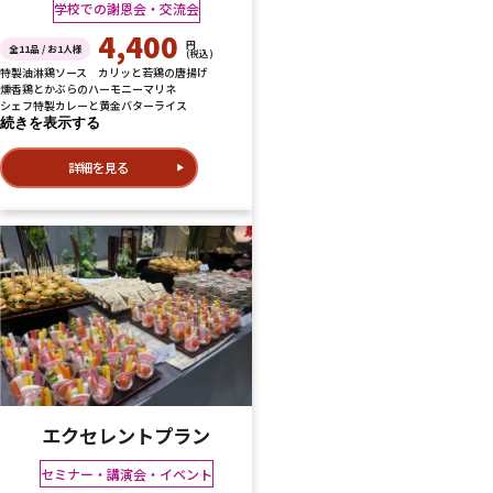
学校での謝恩会・交流会
4,400
円
全11品 / お1人様
(税込)
特製油淋鶏ソース カリッと若鶏の唐揚げ
燻香鶏とかぶらのハーモニーマリネ
シェフ特製カレーと黄金バターライス
続きを表示する
詳細を見る
エクセレントプラン
セミナー・講演会・イベント