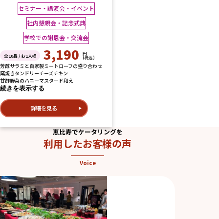
セミナー・講演会・イベント
社内懇親会・記念式典
学校での謝恩会・交流会
3,190
円
全10品 / お1人様
(税込)
芳醇サラミと自家製ミートローフの盛り合わせ
窯焼きタンドリーチーズチキン
甘酢野菜のハニーマスタード和え
続きを表示する
詳細を見る
恵比寿でケータリングを
利用したお客様の声
Voice