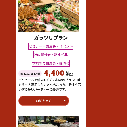
ガッツリプラン
セミナー・講演会・イベント
社内懇親会・記念式典
学校での謝恩会・交流会
4,400
円
全 11品 / お1人様
(税込)
ボリュームを望まれる方お勧めのプラン。味
も料も大満足したい方ならこちら。男性や若
い方の多いパーティーに最適です。
詳細を見る