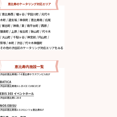
恵比寿のケータリング対応エリア
神山町 / 初台 / 松濤 / 代官山町 / 富ヶ谷
/ 恵比寿西 / 幡ヶ谷 / 宇田川町 / 元代々
木町 / 道玄坂 / 神泉町 / 恵比寿南 / 広尾
/ 鶯谷町 / 神南 / 東 / 南平台町 / 西原 /
猿楽町 / 上原 / 桜丘町 / 鉢山町 / 代々木
/ 大山町 / 千駄ヶ谷 / 神宮前 / 円山町 /
笹塚 / 本町 / 渋谷 / 代々木神園町
その他の渋谷区のケータリング対応エリアをみる
恵比寿内施設一覧
art cafe Friends
渋谷区恵比寿南1-7-8 恵比寿サウスワンビルB1F
BATICA
渋谷区恵比寿南3-1-25 ICE CUBE1F/2F
EBIS 303 イベントホール
渋谷区恵比寿1-20-8
NOS EBISU
渋谷区恵比寿南2-3-14コンツェ恵比寿B1F