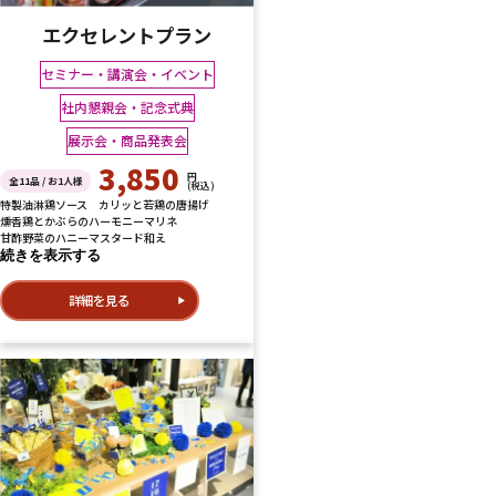
エクセレントプラン
セミナー・講演会・イベント
社内懇親会・記念式典
展示会・商品発表会
3,850
円
全11品 / お1人様
(税込)
特製油淋鶏ソース カリッと若鶏の唐揚げ
燻香鶏とかぶらのハーモニーマリネ
甘酢野菜のハニーマスタード和え
続きを表示する
詳細を見る