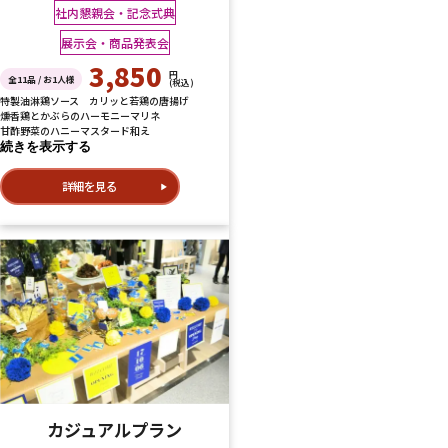
社内懇親会・記念式典
展示会・商品発表会
3,850
円
全11品 / お1人様
(税込)
特製油淋鶏ソース カリッと若鶏の唐揚げ
燻香鶏とかぶらのハーモニーマリネ
甘酢野菜のハニーマスタード和え
続きを表示する
詳細を見る
カジュアルプラン