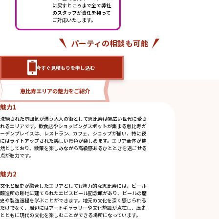
に戻すところまで全て弊社
のスタッフが責任を持って
ご対応いたします。
パーティの相談も可能
今すぐ見積もりを申し込む
恵比寿エリアの魅力をご紹介
魅力1
洗練された雰囲気が漂う大人の街として恵比寿は幅広い世代に愛さ
れるエリアです。飲食店やショッピングスポットが集まる恵比寿ガ
ーデンプレイスは、レストラン、カフェ、ショップが揃い、特に夜
にはライトアップされた美しい景色が楽しめます。エリア全体が整
然としており、散策を楽しみながら高級感あるひとときを過ごせる
点が魅力です。
魅力2
文化と歴史が融合したエリアとしても魅力的な恵比寿には、ビール
醸造所の跡地に建てられたエビスビール記念館があり、ビールの歴
史や製造過程を学ぶことができます。地元の文化を深く感じられる
だけでなく、周辺にはアートギャラリーや文化施設が点在し、歴史
とともに現代の文化を楽しむことができる場所になっています。