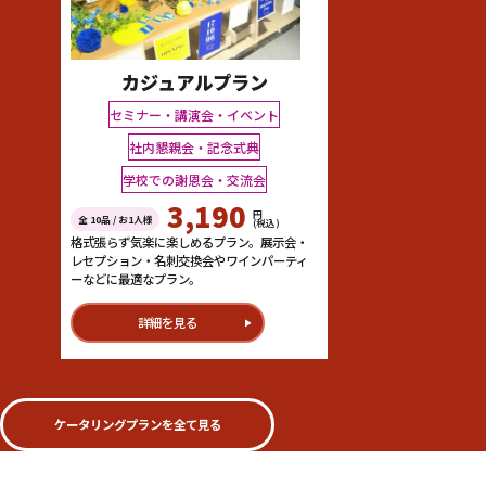
カジュアルプラン
セミナー・講演会・イベント
社内懇親会・記念式典
学校での謝恩会・交流会
3,190
円
全 10品 / お1人様
(税込)
格式張らず気楽に楽しめるプラン。展示会・
レセプション・名刺交換会やワインパーティ
ーなどに最適なプラン。
詳細を見る
ケータリングプランを全て見る