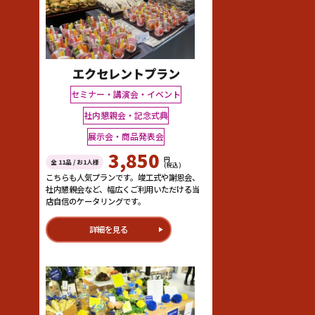
エクセレントプラン
セミナー・講演会・イベント
社内懇親会・記念式典
展示会・商品発表会
3,850
円
全 11品 / お1人様
(税込)
こちらも人気プランです。竣工式や謝恩会、
社内懇親会など、幅広くご利用いただける当
店自信のケータリングです。
詳細を見る