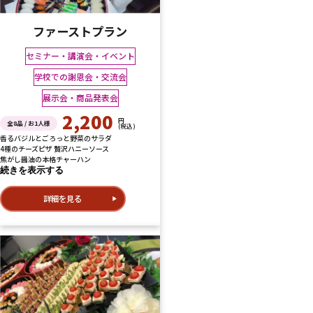
ファーストプラン
セミナー・講演会・イベント
学校での謝恩会・交流会
展示会・商品発表会
2,200
円
全8品 / お1人様
(税込)
香るバジルとごろっと野菜のサラダ
4種のチーズピザ 贅沢ハニーソース
焦がし醤油の本格チャーハン
続きを表示する
詳細を見る