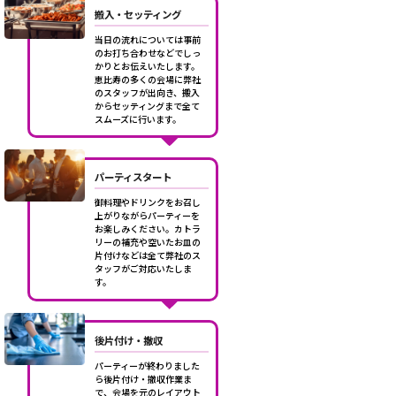
搬入・セッティング
当日の流れについては事前
のお打ち合わせなどでしっ
かりとお伝えいたします。
恵比寿の多くの会場に弊社
のスタッフが出向き、搬入
からセッティングまで全て
スムーズに行います。
パーティスタート
御料理やドリンクをお召し
上がりながらパーティーを
お楽しみください。カトラ
リーの補充や空いたお皿の
片付けなどは全て弊社のス
タッフがご対応いたしま
す。
後片付け・撤収
パーティーが終わりました
ら後片付け・撤収作業ま
で、会場を元のレイアウト