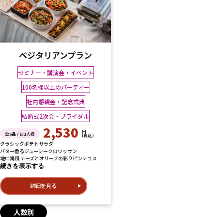
ベジタリアンプラン
セミナー・講演会・イベント
100名様以上のパーティー
社内懇親会・記念式典
結婚式2次会・ブライダル
2,530
円
全6品 / お1人様
(税込)
クラシックポテトサラダ
バター香るジューシークロワッサン
地中海風 チーズとオリーブの彩りピンチョス
続きを表示する
詳細を見る
人数別