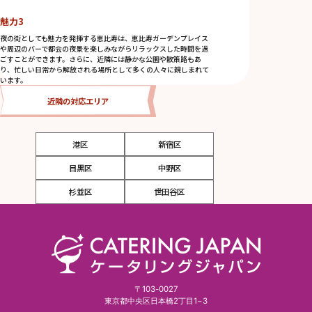
魅力3
夜の街としても魅力を発揮する恵比寿は、恵比寿ガーデンプレイス
や周辺のバーで都会の夜景を楽しみながらリラックスした時間を過
ごすことができます。さらに、近隣には静かな公園や散策路もあ
り、忙しい日常から解放される場所として多くの人々に親しまれて
います。
近隣の対応エリア
港区
新宿区
目黒区
中野区
杉並区
世田谷区
〒103-0027
東京都中央区日本橋2丁目1−3