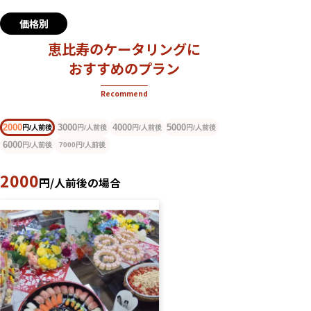
価格別
恵比寿のケータリングに
おすすめのプラン
Recommend
2000
3000
4000
5000
円/人前後
円/人前後
円/人前後
円/人前後
6000
円/人前後
円/人前後
7000
2000
円/人前後の場合