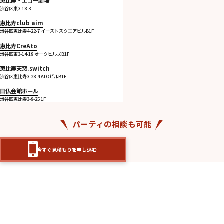
恵比寿・エコー劇場
渋谷区東3-18-3
恵比寿club aim
渋谷区恵比寿4-22-7 イーストスクエアビルB1F
恵比寿CreAto
渋谷区東3-14-19 オークヒルズB1F
恵比寿天窓.switch
渋谷区恵比寿3-28-4 ATOビルB1F
日仏会館ホール
渋谷区恵比寿3-9-25 1F
パーティの相談も可能
今すぐ見積もりを申し込む