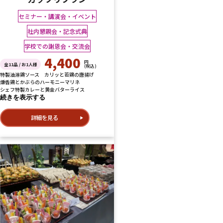
セミナー・講演会・イベント
社内懇親会・記念式典
学校での謝恩会・交流会
4,400
円
全11品 / お1人様
(税込)
特製油淋鶏ソース カリッと若鶏の唐揚げ
燻香鶏とかぶらのハーモニーマリネ
シェフ特製カレーと黄金バターライス
続きを表示する
詳細を見る