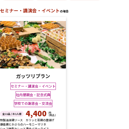
セミナー・講演会・イベント
の場合
ガッツリプラン
セミナー・講演会・イベント
社内懇親会・記念式典
学校での謝恩会・交流会
4,400
円
全11品 / お1人様
(税込)
特製油淋鶏ソース カリッと若鶏の唐揚げ
燻香鶏とかぶらのハーモニーマリネ
シェフ特製カレーと黄金バターライス