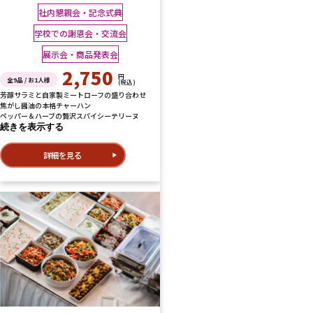
社内懇親会・記念式典
学校での謝恩会・交流会
展示会・商品発表会
2,750
円
全9品 / お1人様
(税込)
芳醇サラミと自家製ミートローフの盛り合わせ
焦がし醤油の本格チャーハン
ペッパー＆ハーブの贅沢スパイシーテリーヌ
続きを表示する
詳細を見る