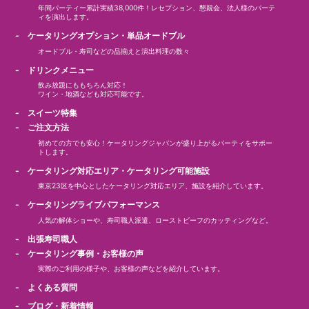
年間パーティー累計実績38,000件！レセプション、懇親会、法人様のパーテ
ィを演出します。
- ケータリングオプション・単品オードブル
オードブル・寿司などの品揃えと演出料理の数々
- ドリンクメニュー
飲み放題にももちろん対応！
ワイン・地酒なども対応可能です。
- スイーツ特集
- ご注文方法
初めての方でも安心！ケータリングジャパンが盛り上がるパーティをサポー
トします。
- ケータリング対応エリア・ケータリング可能施設
東京23区を中心としたケータリング対応エリア、施設を紹介しています。
- ケータリングライブパフォーマンス
人気の解体ショーや、寿司職人派遣、ローストビーフのカッティングなど。
- 出張寿司職人
- ケータリング事例・お客様の声
実際のご利用の様子や、お客様の声などを紹介しています。
- よくある質問
- ブログ・新着情報