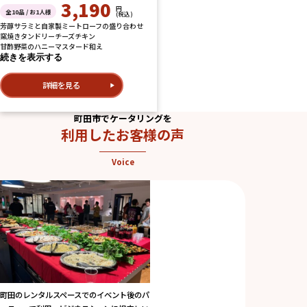
3,190
円
全10品 / お1人様
(税込)
芳醇サラミと自家製ミートローフの盛り合わせ
窯焼きタンドリーチーズチキン
甘酢野菜のハニーマスタード和え
続きを表示する
詳細を見る
町田市でケータリングを
利用したお客様の声
Voice
町田のレンタルスペースでのイベント後のパ