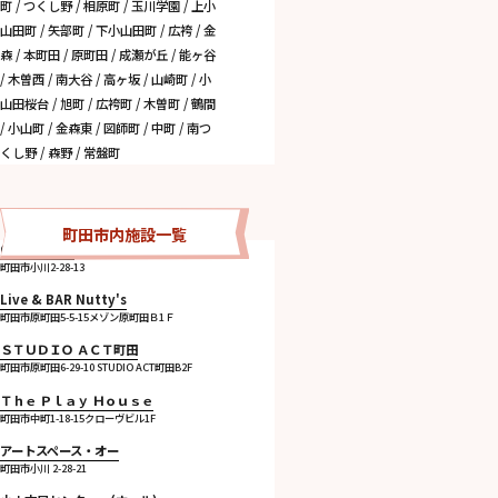
町 / つくし野 / 相原町 / 玉川学園 / 上小
山田町 / 矢部町 / 下小山田町 / 広袴 / 金
森 / 本町田 / 原町田 / 成瀬が丘 / 能ヶ谷
/ 木曽西 / 南大谷 / 高ヶ坂 / 山崎町 / 小
山田桜台 / 旭町 / 広袴町 / 木曽町 / 鶴間
/ 小山町 / 金森東 / 図師町 / 中町 / 南つ
くし野 / 森野 / 常盤町
町田市内施設一覧
CROP HALL
町田市小川2-28-13
Live & BAR Nutty's
町田市原町田5-5-15メゾン原町田Ｂ1Ｆ
ＳＴＵＤＩＯ ＡＣＴ町田
町田市原町田6-29-10 STUDIO ACT町田B2F
Ｔｈｅ Ｐｌａｙ Ｈｏｕｓｅ
町田市中町1-18-15クローヴビル1F
アートスペース・オー
町田市小川 2-28-21