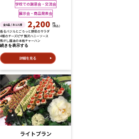
学校での謝恩会・交流会
展示会・商品発表会
2,200
円
全8品 / お1人様
(税込)
香るバジルとごろっと野菜のサラダ
4種のチーズピザ 贅沢ハニーソース
焦がし醤油の本格チャーハン
続きを表示する
詳細を見る
ライトプラン