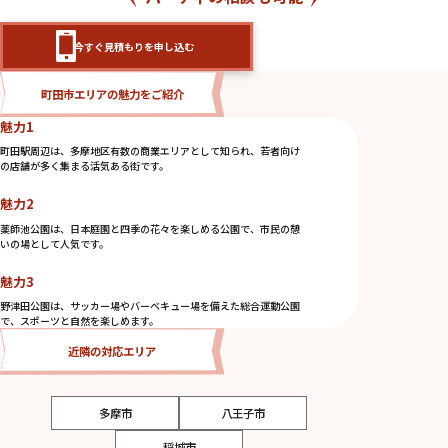
今すぐ見積もりを申し込む
町田市エリアの魅力をご紹介
魅力1
町田駅周辺は、多摩地区有数の商業エリアとして知られ、若者向け
の店舗が多く集まる活気ある街です。
魅力2
薬師池公園は、日本庭園と四季の花々を楽しめる公園で、市民の憩
いの場として人気です。
魅力3
野津田公園は、サッカー場やバーベキュー場を備えた総合運動公園
で、スポーツと自然を楽しめます。
近隣の対応エリア
多摩市
八王子市
稲城市