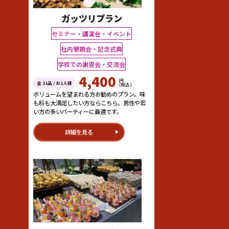
ガッツリプラン
セミナー・講演会・イベント
社内懇親会・記念式典
学校での謝恩会・交流会
4,400
円
全 11品 / お1人様
(税込)
ボリュームを望まれる方お勧めのプラン。味
も料も大満足したい方ならこちら。男性や若
い方の多いパーティーに最適です。
詳細を見る