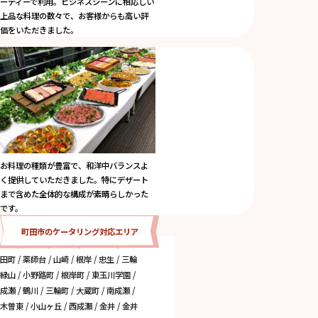
ーティーで利用。ビジネスシーンに相応しい
上品な料理の数々で、お客様からも高い評
価をいただきました。
お料理の種類が豊富で、和洋中バランスよ
く提供していただきました。特にデザート
まで含めた全体的な構成が素晴らしかった
です。
町田市のケータリング対応エリア
小川 / 成瀬台 / 真光寺 / 真光寺町 / 野津
田町 / 薬師台 / 山崎 / 根岸 / 忠生 / 三輪
緑山 / 小野路町 / 根岸町 / 東玉川学園 /
成瀬 / 鶴川 / 三輪町 / 大蔵町 / 南成瀬 /
木曽東 / 小山ヶ丘 / 西成瀬 / 金井 / 金井