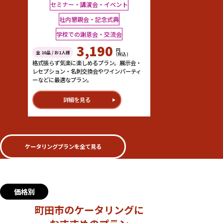
セミナー・講演会・イベント
社内懇親会・記念式典
学校での謝恩会・交流会
3,190
円
全 10品 / お1人様
(税込)
格式張らず気楽に楽しめるプラン。展示会・
レセプション・名刺交換会やワインパーティ
ーなどに最適なプラン。
詳細を見る
ケータリングプランを全て見る
価格別
町田市のケータリングに