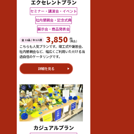
エクセレントプラン
セミナー・講演会・イベント
社内懇親会・記念式典
展示会・商品発表会
3,850
円
全 11品 / お1人様
(税込)
こちらも人気プランです。竣工式や謝恩会、
社内懇親会など、幅広くご利用いただける当
店自信のケータリングです。
詳細を見る
カジュアルプラン