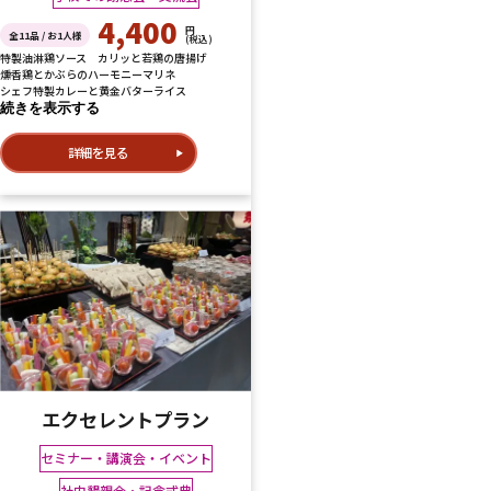
4,400
円
全11品 / お1人様
(税込)
特製油淋鶏ソース カリッと若鶏の唐揚げ
燻香鶏とかぶらのハーモニーマリネ
シェフ特製カレーと黄金バターライス
続きを表示する
詳細を見る
エクセレントプラン
セミナー・講演会・イベント
社内懇親会・記念式典