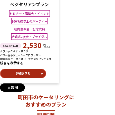
ベジタリアンプラン
セミナー・講演会・イベント
100名様以上のパーティー
社内懇親会・記念式典
結婚式2次会・ブライダル
2,530
円
全6品 / お1人様
(税込)
クラシックポテトサラダ
バター香るジューシークロワッサン
地中海風 チーズとオリーブの彩りピンチョス
続きを表示する
詳細を見る
人数別
町田市のケータリングに
おすすめのプラン
Recommend