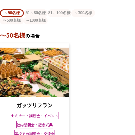
～50名様
51～80名様
81～100名様
～300名様
〜500名様
～1000名様
～50名様
の場合
ガッツリプラン
セミナー・講演会・イベント
社内懇親会・記念式典
学校での謝恩会・交流会