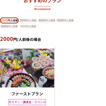
おすすめのプラン
Recommend
2000
3000
4000
5000
円/人前後
円/人前後
円/人前後
円/人前後
6000
円/人前後
円/人前後
7000
2000
円/人前後の場合
ファーストプラン
セミナー・講演会・イベント