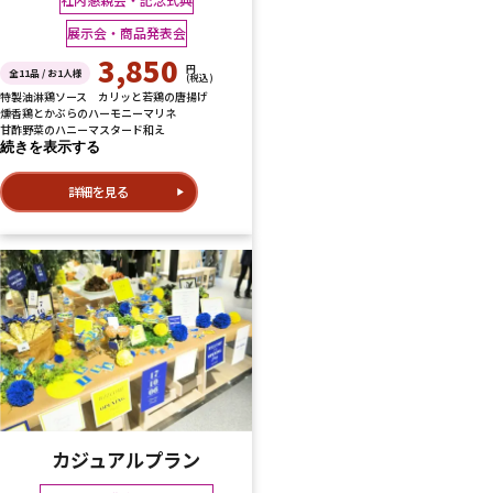
展示会・商品発表会
3,850
円
全11品 / お1人様
(税込)
特製油淋鶏ソース カリッと若鶏の唐揚げ
燻香鶏とかぶらのハーモニーマリネ
甘酢野菜のハニーマスタード和え
続きを表示する
詳細を見る
カジュアルプラン