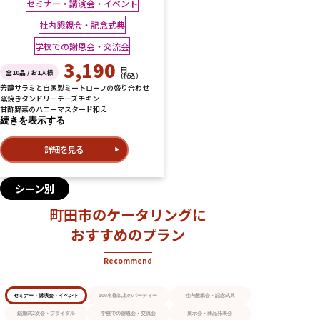
セミナー・講演会・イベント
社内懇親会・記念式典
学校での謝恩会・交流会
3,190
円
全10品 / お1人様
(税込)
芳醇サラミと自家製ミートローフの盛り合わせ
窯焼きタンドリーチーズチキン
甘酢野菜のハニーマスタード和え
続きを表示する
詳細を見る
シーン別
町田市のケータリングに
おすすめのプラン
Recommend
セミナー・講演会・イベント
100名様以上のパーティー
社内懇親会・記念式典
結婚式2次会・ブライダル
学校での謝恩会・交流会
展示会・商品発表会