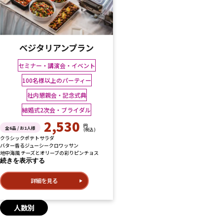
ベジタリアンプラン
セミナー・講演会・イベント
100名様以上のパーティー
社内懇親会・記念式典
結婚式2次会・ブライダル
2,530
円
全6品 / お1人様
(税込)
クラシックポテトサラダ
バター香るジューシークロワッサン
地中海風 チーズとオリーブの彩りピンチョス
続きを表示する
詳細を見る
人数別