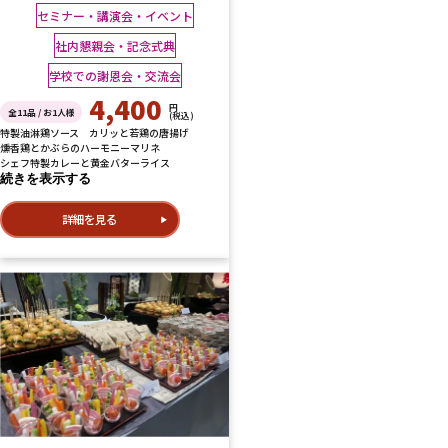
セミナー・講演会・イベント
社内懇親会・記念式典
学校での謝恩会・交流会
4,400
円
全11品 / お1人様
(税込)
特製油淋鶏ソース カリッと若鶏の唐揚げ
燻香鶏とかぶらのハーモニーマリネ
シェフ特製カレーと黄金バターライス
続きを表示する
詳細を見る