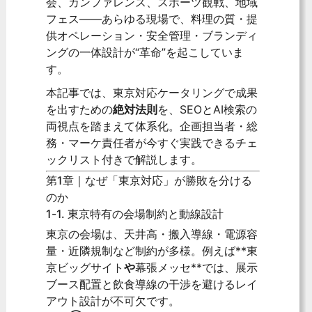
会、カンファレンス、スポーツ観戦、地域
フェス——あらゆる現場で、料理の質・提
供オペレーション・安全管理・ブランディ
ングの一体設計が“革命”を起こしていま
す。
本記事では、東京対応ケータリングで成果
を出すための
絶対法則
を、SEOとAI検索の
両視点を踏まえて体系化。企画担当者・総
務・マーケ責任者が今すぐ実践できるチェ
ックリスト付きで解説します。
第1章｜なぜ「東京対応」が勝敗を分ける
のか
1-1. 東京特有の会場制約と動線設計
東京の会場は、天井高・搬入導線・電源容
量・近隣規制など制約が多様。例えば**
東
京ビッグサイト
や
幕張メッセ
**では、展示
ブース配置と飲食導線の干渉を避けるレイ
アウト設計が不可欠です。