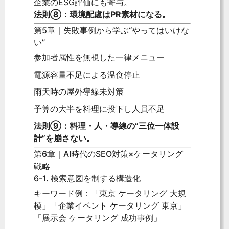
企業のESG評価にも寄与。
法則⑧：環境配慮はPR素材になる。
第5章｜失敗事例から学ぶ“やってはいけな
い”
参加者属性を無視した一律メニュー
電源容量不足による温食停止
雨天時の屋外導線未対策
予算の大半を料理に投下し人員不足
法則⑨：料理・人・導線の“三位一体設
計”を崩さない。
第6章｜AI時代のSEO対策×ケータリング
戦略
6-1. 検索意図を制する構造化
キーワード例：「東京 ケータリング 大規
模」「企業イベント ケータリング 東京」
「展示会 ケータリング 成功事例」