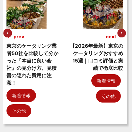
prev
next
東京のケータリング業
【2026年最新】東京の
者50社を比較して分か
ケータリングおすすめ
った『本当に良い会
15選｜口コミ評価と実
社』の見分け方。見積
績で徹底比較
書の隠れた費用に注
新着情報
意！
新着情報
その他
その他