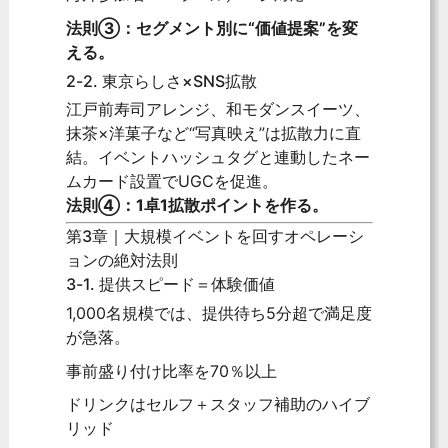
法則③：セグメント別に“価値提案”を変
える。
2-2. 東京らしさ×SNS拡散
江戸前寿司アレンジ、和モダンスイーツ、
抹茶×洋菓子など“写真映え”は拡散力に直
結。イベントハッシュタグと連動したネー
ムカード設置でUGCを促進。
法則④：1卓1拡散ポイントを作る。
第3章｜大規模イベントを回すオペレーシ
ョンの絶対法則
3-1. 提供スピード＝体験価値
1,000名規模では、提供待ち5分超で満足度
が急落。
事前盛り付け比率を70％以上
ドリンクはセルフ＋スタッフ補助のハイブ
リッド