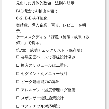
見出しに具体的数値・法則を明示
FAQ構造でAI抽出を狙う
6-2. E-E-A-T強化
実績数、導入企業、写真、レビューを明
示。
ケーススタディを「課題→施策→成果（数
値）」で提示。
第7章｜成功チェックリスト（保存版）
□ 会場図面ベースで導線設計済み
□ 搬入スケジュールは二重化
□ セグメント別メニュー設計
□ ピーク処理能力の算出
□ アレルゲン・温度管理ログ整備
□ スポンサー連動施策設計
□ サステナブル対応明記