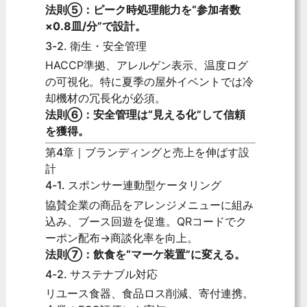
法則⑤：ピーク時処理能力を“参加者数
×0.8皿/分”で設計。
3-2. 衛生・安全管理
HACCP準拠、アレルゲン表示、温度ログ
の可視化。特に夏季の屋外イベントでは冷
却機材の冗長化が必須。
法則⑥：安全管理は“見える化”して信頼
を獲得。
第4章｜ブランディングと売上を伸ばす設
計
4-1. スポンサー連動型ケータリング
協賛企業の商品をアレンジメニューに組み
込み、ブース回遊を促進。QRコードでク
ーポン配布→商談化率を向上。
法則⑦：飲食を“マーケ装置”に変える。
4-2. サステナブル対応
リユース食器、食品ロス削減、寄付連携。