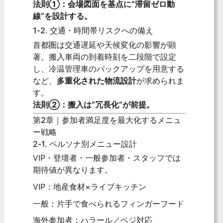
法則①：会場図面を基点に“滞留ゼロ動
線”を設計する。
1-2. 交通・時間帯リスクへの備え
首都圏は交通遅延や天候変化の影響が顕
著。搬入車両の到着時刻を二段階で設定
し、冷温管理車のバックアップを用意する
など、
多重化された物流設計
が求められま
す。
法則②：搬入は“冗長化”が前提。
第2章｜参加者満足度を最大化するメニュ
ー戦略
2-1. ペルソナ別メニュー設計
VIP・登壇者・一般参加者・スタッフでは
期待値が異なります。
VIP：地産食材×ライブキッチン
一般：片手で食べられるフィンガーフード
海外参加者：ハラール／ベジ対応