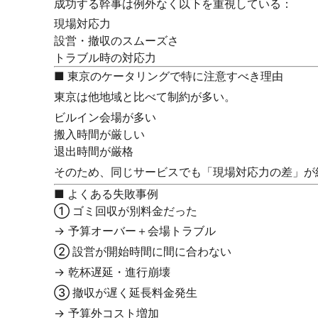
成功する幹事は例外なく以下を重視している：
現場対応力
設営・撤収のスムーズさ
トラブル時の対応力
■ 東京のケータリングで特に注意すべき理由
東京は他地域と比べて制約が多い。
ビルイン会場が多い
搬入時間が厳しい
退出時間が厳格
そのため、同じサービスでも「現場対応力の差」が
■ よくある失敗事例
① ゴミ回収が別料金だった
→ 予算オーバー＋会場トラブル
② 設営が開始時間に間に合わない
→ 乾杯遅延・進行崩壊
③ 撤収が遅く延長料金発生
→ 予算外コスト増加