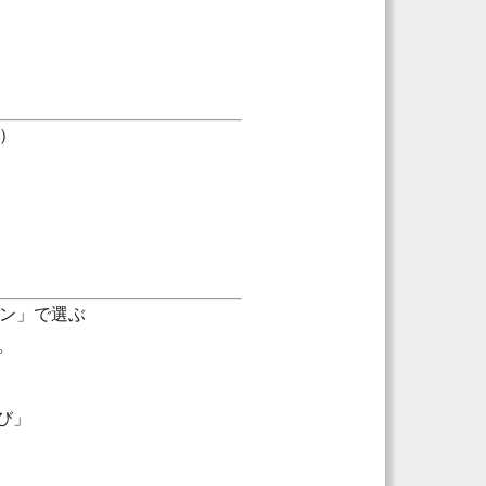
）
ョン」で選ぶ
。
び」