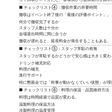
■ チェックリスト④：撤収作業の所要時間
撤収はイベント終了後の「最後の評価ポイント」。
何分で撤収完了するか
スタッフ人数は十分か
会場退出時間に間に合うか
撤収が遅れると、延長料金が発生することもある。
■ チェックリスト⑤：スタッフ常駐の有無
スタッフが常駐するかどうかで安心感は大きく変わ
ドリンク補充対応
料理の補充
進行サポート
特に懇親会では「幹事が動かなくていい状態」が理
■ チェックリスト⑥：料理の保温・品質維持方法
料理は時間経過で品質が変わる。
温製料理の保温方法
冷製料理の温度管理