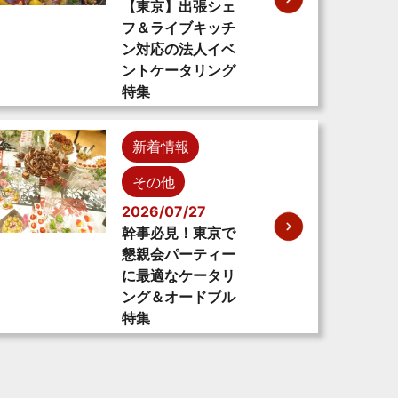
【東京】出張シェ
フ＆ライブキッチ
ン対応の法人イベ
ントケータリング
特集
新着情報
その他
2026/07/27
幹事必見！東京で
懇親会パーティー
に最適なケータリ
ング＆オードブル
特集