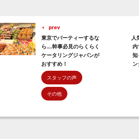
prev
東京でパーティーするな
人
ら….幹事必見のらくらく
内
ケータリングジャパンが
知
おすすめ！
ン
スタッフの声
その他