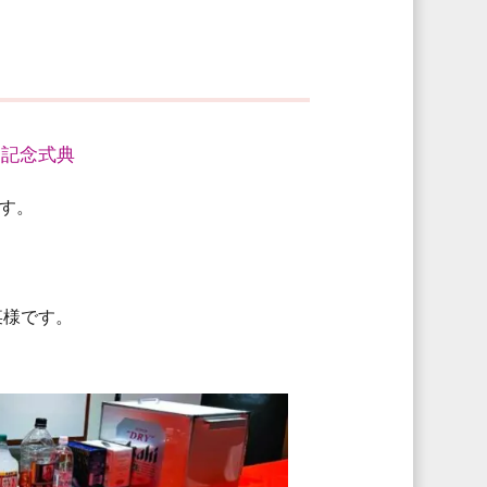
・記念式典
す。
某様です。