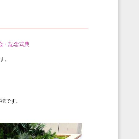
会・記念式典
す。
某様です。