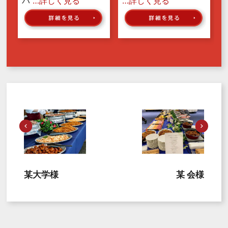
パ
…詳しく見る
…詳しく見る
某大学様
某 会様