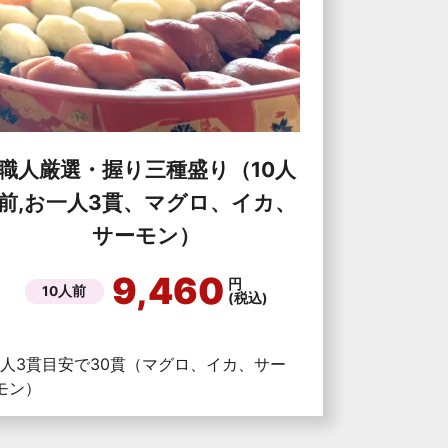
職人厳選・握り三種盛り（10人
前,お一人3貫、マグロ、イカ、
サーモン）
9,460
円
10人前
(税込)
1人3貫目安で30貫（マグロ、イカ、サー
モン）