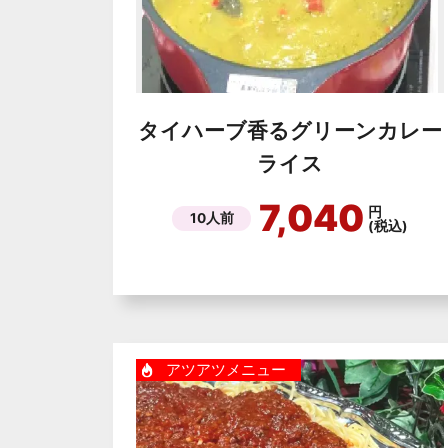
タイハーブ香るグリーンカレー
ライス
7,040
円
10人前
(税込)
アツアツメニュー