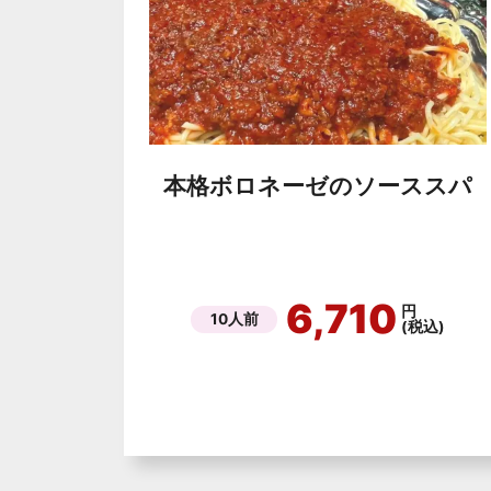
本格ボロネーゼのソーススパ
6,710
円
10人前
(税込)