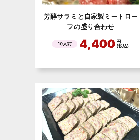
芳醇サラミと自家製ミートロー
フの盛り合わせ
4,400
円
10人前
(税込)