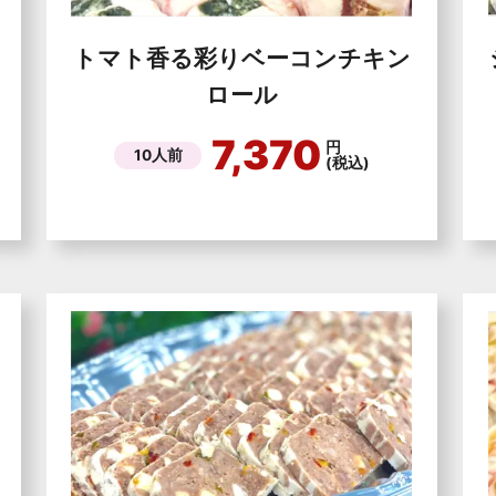
トマト香る彩りベーコンチキン
ロール
7,370
円
10人前
(税込)