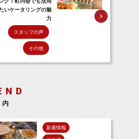
ング！町内会でも活用
たいケータリングの魅
力
スタッフの声
その他
案内
新着情報