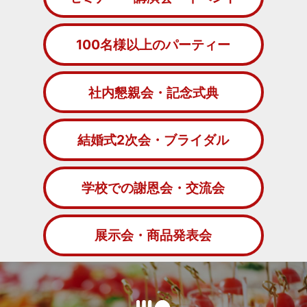
100名様以上のパーティー
社内懇親会・記念式典
結婚式2次会・ブライダル
学校での謝恩会・交流会
展示会・商品発表会