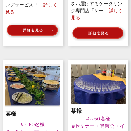
をお届けするケータリン
ングサービス「
…詳しく
グ専門店「ケー
…詳しく
見る
見る
某様
某様
#～50名様
#～50名様
#セミナー・講演会・イ