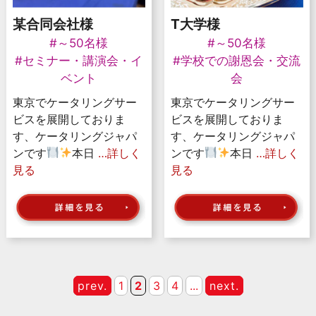
某合同会社様
T大学様
#～50名様
#～50名様
#セミナー・講演会・イ
#学校での謝恩会・交流
ベント
会
東京でケータリングサー
東京でケータリングサー
ビスを展開しておりま
ビスを展開しておりま
す、ケータリングジャパ
す、ケータリングジャパ
ンです
本日
…詳しく
ンです
本日
…詳しく
見る
見る
prev.
1
2
3
4
...
next.