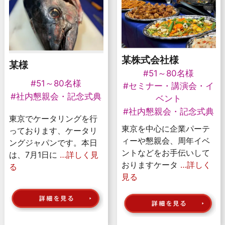
某株式会社様
某様
#51～80名様
#51～80名様
#セミナー・講演会・イ
#社内懇親会・記念式典
ベント
#社内懇親会・記念式典
東京でケータリングを行
東京を中心に企業パーテ
っております、ケータリ
ィーや懇親会、周年イベ
ングジャパンです。本日
ントなどをお手伝いして
は、7月1日に
…詳しく見
おりますケータ
…詳しく
る
見る