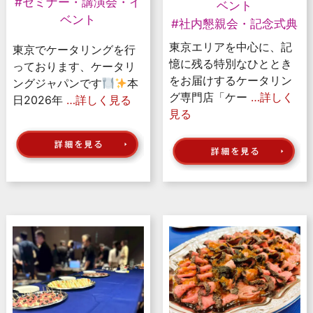
#セミナー・講演会・イ
ベント
ベント
#社内懇親会・記念式典
東京エリアを中心に、記
東京でケータリングを行
憶に残る特別なひととき
っております、ケータリ
をお届けするケータリン
ングジャパンです
本
グ専門店「ケー
…詳しく
日2026年
…詳しく見る
見る