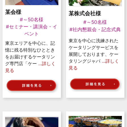
某会様
某株式会社様
#～50名様
#～50名様
#セミナー・講演会・イ
#社内懇親会・記念式典
ベント
東京を中心に洗練された
東京エリアを中心に、記
ケータリングサービスを
憶に残る特別なひととき
展開しております、ケー
をお届けするケータリン
タリングジャパ
…詳しく
グ専門店「ケー
…詳しく
見る
見る