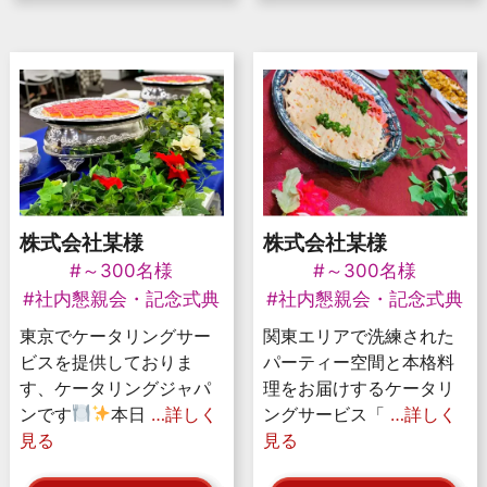
株式会社某様
株式会社某様
#～300名様
#～300名様
#社内懇親会・記念式典
#社内懇親会・記念式典
東京でケータリングサー
関東エリアで洗練された
ビスを提供しておりま
パーティー空間と本格料
す、ケータリングジャパ
理をお届けするケータリ
ンです
本日
…詳しく
ングサービス「
…詳しく
見る
見る