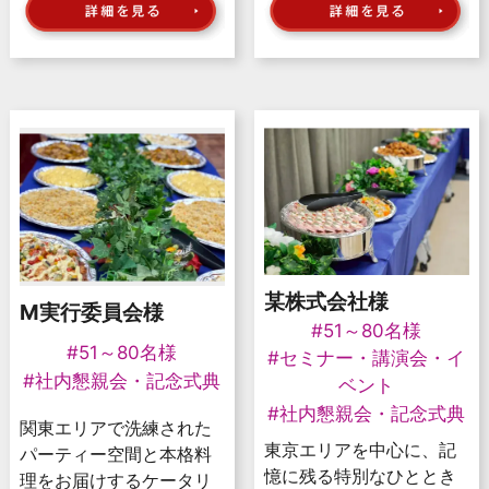
某株式会社様
M実行委員会様
#51～80名様
#51～80名様
#セミナー・講演会・イ
#社内懇親会・記念式典
ベント
#社内懇親会・記念式典
関東エリアで洗練された
東京エリアを中心に、記
パーティー空間と本格料
憶に残る特別なひととき
理をお届けするケータリ