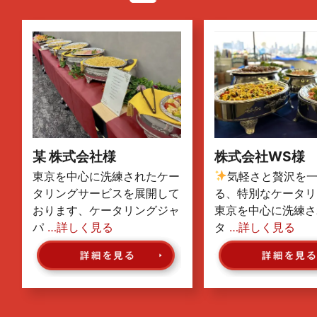
某 株式会社様
株式会社WS様
東京を中心に洗練されたケー
気軽さと贅沢を
タリングサービスを展開して
る、特別なケータリ
おります、ケータリングジャ
東京を中心に洗練さ
パ
…詳しく見る
タ
…詳しく見る